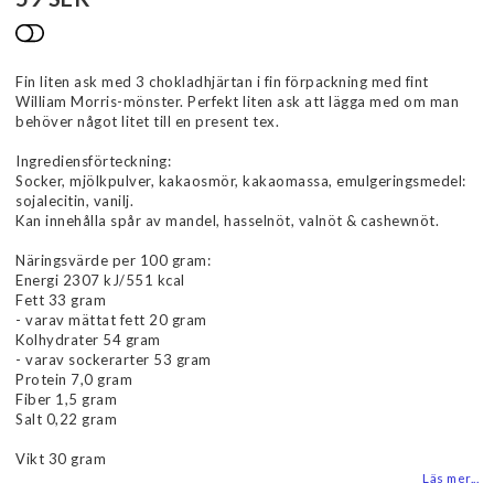
Lägg till i favoritlistan
Fin liten ask med 3 chokladhjärtan i fin förpackning med fint
William Morris-mönster. Perfekt liten ask att lägga med om man
behöver något litet till en present tex.
Ingrediensförteckning:
Socker, mjölkpulver, kakaosmör, kakaomassa, emulgeringsmedel:
sojalecitin, vanilj.
Kan innehålla spår av mandel, hasselnöt, valnöt & cashewnöt.
Näringsvärde per 100 gram:
Energi 2307 kJ/551 kcal
Fett 33 gram
- varav mättat fett 20 gram
Kolhydrater 54 gram
- varav sockerarter 53 gram
Protein 7,0 gram
Fiber 1,5 gram
Salt 0,22 gram
Vikt 30 gram
Läs mer...