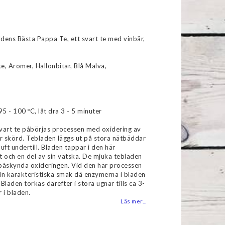
favoritlistan
dens Bästa Pappa Te, ett svart te med vinbär,
te, Aromer, Hallonbitar, Blå Malva,
95 - 100 ºC, låt dra 3 - 5 minuter
vart te påbörjas processen med oxidering av
er skörd. Tebladen läggs ut på stora nätbäddar
uft undertill. Bladen tappar i den här
t och en del av sin vätska. De mjuka tebladen
t påskynda oxideringen. Vid den här processen
sin karakteristiska smak då enzymerna i bladen
Bladen torkas därefter i stora ugnar tills ca 3-
 i bladen.
Läs mer...