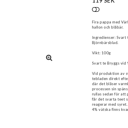
119 SEK
Lägg till i 
Fira pappa med Värl
hallon och blåbär.
Ingredienser: Svart 
Björnbärsblad.
Vikt: 100g
Svart te Bryggs vid 
Vid produktion av s
tebladen direkt eft
där det blåser varml
processen sin späns
rullas sedan för at
får det svarta teet 
reagerar med syret. 
4% vätska finns kvar