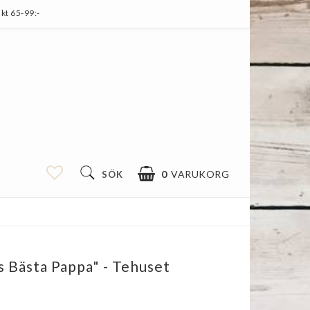
kt 65-99:-
0
VARUKORG
SÖK
s Bästa Pappa" - Tehuset