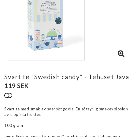
Svart te "Swedish candy" - Tehuset Java
119 SEK
Lägg till i favoritlistan
Svart te med smak av svenskt godis. En sötsyrlig smakexplosion
av tropiska frukter.
100 gram
Ingredienser: Svart te, papaya*, apelsinskal, apelsinblommor,