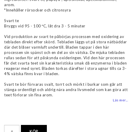
arom.
*Innehåller rörsocker och citronsyra
Svart te
Bryggs vid 95 - 100 ºC, låt dra 3 - 5 minuter
Vid produktion av svart te påbörjas processen med oxidering av
tebladen direkt efter skörd. Tebladen läggs ut på stora nätbäddar
där det blåser varmluft undertill. Bladen tappar i den här
processen sin spänst och en del av sin vätska. De mjuka tebladen
rullas sedan för att påskynda oxideringen. Vid den här processen
får det svarta teet sin karakteristiska smak då enzymerna i bladen
reagerar med syret. Bladen torkas därefter i stora ugnar tills ca 3-
4% vätska finns kvar i bladen.
Svart te bör förvaras svalt, torrt och mörkt i burkar som går att
stänga ordentligt och aldrig nära andra livsmedel som kan göra att
teet förlorar sin fina arom.
Läs mer...
KÖP