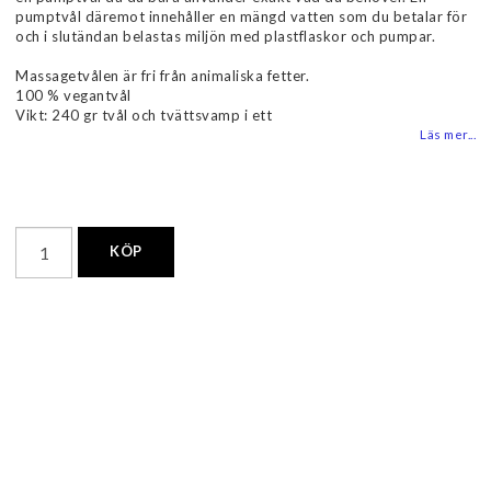
pumptvål däremot innehåller en mängd vatten som du betalar för
och i slutändan belastas miljön med plastflaskor och pumpar.
Massagetvålen är fri från animaliska fetter.
100 % vegantvål
Vikt: 240 gr tvål och tvättsvamp i ett
Läs mer...
KÖP