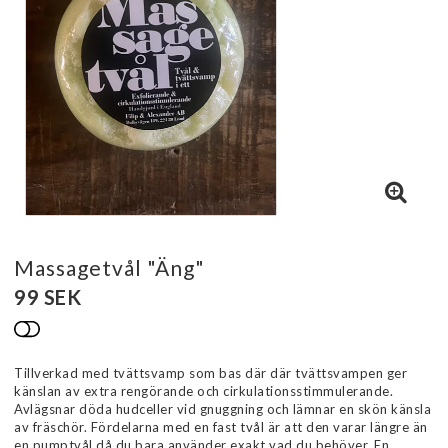
Massagetvål "Äng"
99 SEK
Lägg till i favoritlistan
Tillverkad med tvättsvamp som bas där där tvättsvampen ger
känslan av extra rengörande och cirkulationsstimmulerande.
Avlägsnar döda hudceller vid gnuggning och lämnar en skön känsla
av fräschör. Fördelarna med en fast tvål är att den varar längre än
en pumptvål då du bara använder exakt vad du behöver. En