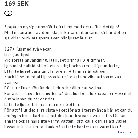
169 SEK
Lägg till i favoritlistan
Skapa en mysig atmosfär i ditt hem med detta fina doftljus!
Med inspiration av dom klassiska sardinburkarna så blir det en
självklar burk att spara även när ljuset är slut.
127g ljus med två vekar.
Lite ljus-tips!
Vid första användning, låt ljuset brinna i 3-4 timmar.
Ljus måste alltid stå på ett stadigt och värmetåligt underlag.
Låt inte ljuset vara tänt längre än 4 timmar åt gången.
Släck ljuset med att ljussläckare för att undvika att varm vax
stänker.
Rör inte ljuset förrän det helt och hållet har svalnat.
För att förlänga livslängden på ditt ljus bör du klippa ner veken till
6 mm innan du tänder det.
Låt inte ljusen brinna ända ner i botten.
För att få ut det allra sista vaxet för att återanvända kärlet kan du
antingen frysa kärlet så att det kan skrapa ut vaxrester. Du kan
annars också hälla lite varmt vatten i ditt kalla kärl så att vaxet
lossar från kanterna. Tänk på att inte hantera ett varmt kärl!
Läs mer...