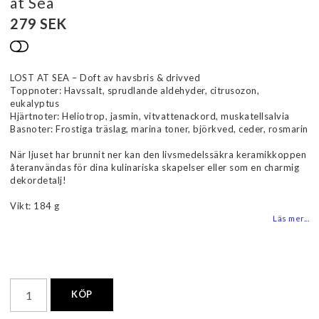
at Sea
279 SEK
Lägg till i favoritlistan
LOST AT SEA – Doft av havsbris & drivved
Toppnoter: Havssalt, sprudlande aldehyder, citrusozon,
eukalyptus
Hjärtnoter: Heliotrop, jasmin, vitvattenackord, muskatellsalvia
Basnoter: Frostiga träslag, marina toner, björkved, ceder, rosmarin
När ljuset har brunnit ner kan den livsmedelssäkra keramikkoppen
återanvändas för dina kulinariska skapelser eller som en charmig
dekordetalj!
Vikt: 184 g
Läs mer...
KÖP