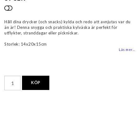
Lägg till i favoritlistan
Håll dina drycker (och snacks) kylda och redo att avnjutas var du
än är! Denna snygga och praktiska kylväska är perfekt för
utflykter, stranddagar eller picknickar.
Storlek: 14x20x15cm
Läs mer...
KÖP