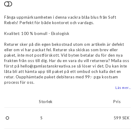
Lägg till i favoritlistan
Fånga uppmärksamheten i denna vackra blåa blus från Soft
Rebels! Perfekt för både kontoret och vardags.
Kvalitet: 100 % bomull - Ekologisk
Returer sker på din egen bekostnad utom om artikeln är defekt
eller om vi har packat fel. Returer ska skickas som brev eller
paket, inte mot postförskott. Vid byten betalar du för den nya
frakten från oss till dig. Har du en vara du vill returnera? Maila oss
först på hello@gamlastanskreativa.se så löser vi det. Du kan inte
låta bli att hämta upp till paket på ett ombud och kalla det en
retur. Oupphämtade paket debiteras med 99:- pga kostsam
process för oss.
Läs mer...
Storlek
Pris
S
599 SEK