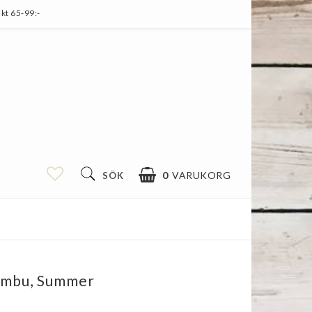
kt 65-99:-
0
VARUKORG
SÖK
ambu, Summer