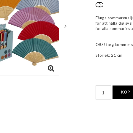
Lägg till i 
Fånga sommarens lju
för att hålla dig sv
för alla sommarfest
OBS! färg kommer 
Storlek: 21 cm
KÖP