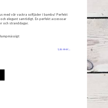
favoritlistan
s med vår vackra solfjäder i bambu! Perfekt
al och elegant samtidigt. En perfekt accessoar
er och stranddagar.
slumpmässigt
Läs mer...