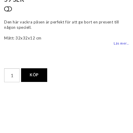
Lägg till i favoritlistan
Den här vackra påsen är perfekt för att ge bort en present till
någon speciell.
Mått: 32x32x12 cm
Läs mer...
KÖP