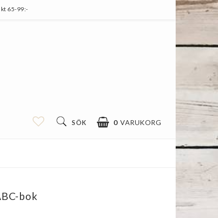
kt 65-99:-
0
VARUKORG
SÖK
ABC-bok