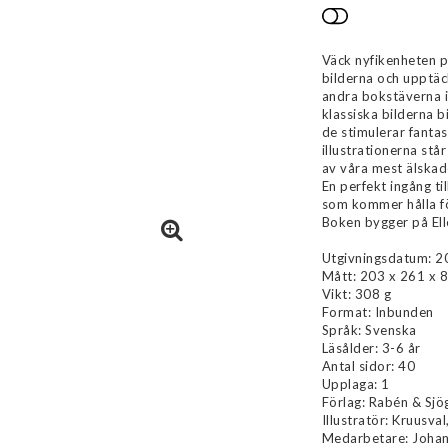
Lägg till i 
Väck nyfikenheten på
bilderna och upptäck
andra bokstäverna i 
klassiska bilderna 
de stimulerar fanta
illustrationerna stå
av våra mest älskad
En perfekt ingång ti
som kommer hålla fö
Boken bygger på El
Utgivningsdatum: 
Mått: 203 x 261 x 
Vikt: 308 g
Format: Inbunden
Språk: Svenska
Läsålder: 3-6 år
Antal sidor: 40
Upplaga: 1
Förlag: Rabén & Sjö
Illustratör: Kruusval
Medarbetare: Johan