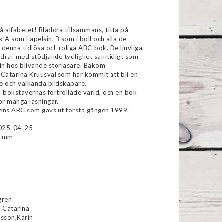
favoritlistan
 alfabetet! Bläddra tillsammans, titta på
 A som i apelsin, B som i boll och alla de
denna tidlösa och roliga ABC-bok. De ljuvliga,
bidrar med stödjande tydlighet samtidigt som
sin hos blivande storläsare. Bakom
r Catarina Kruusval som har kommit att bli en
e och välkända bildskapare.
ll bokstävernas förtrollade värld, och en bok
r många läsningar.
lens ABC som gavs ut första gången 1999.
2025-04-25
8 mm
gren
, Catarina
sson,Karin