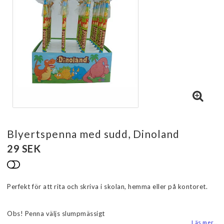
Blyertspenna med sudd, Dinoland
29 SEK
Lägg till i favoritlistan
Perfekt för att rita och skriva i skolan, hemma eller på kontoret.
Obs! Penna väljs slumpmässigt
Läs mer...