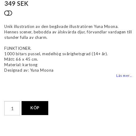
349 SEK
Lägg till i favoritlistan
Unik illustration av den begåvade illustratören Yuna Moona.
Hennes scener, bebodda av älskvärda djur, förvandlar vardagen till
stunder fulla av charm.
FUNKTIONER.
1000 bitars pussel, medelhög svårighetsgrad (14+ år).
Mått: 66 x 45 cm.
Material: kartong
Designad av: Yuna Moona
Läs mer...
KÖP