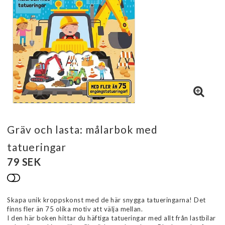
Gräv och lasta: målarbok med
tatueringar
79 SEK
Lägg till i favoritlistan
Skapa unik kroppskonst med de här snygga tatueringarna! Det
finns fler än 75 olika motiv att välja mellan.
I den här boken hittar du häftiga tatueringar med allt från lastbilar