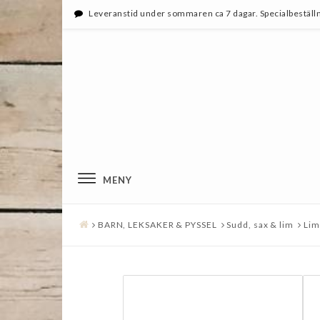
Leveranstid under sommaren ca 7 dagar. Specialbeställn
MENY
BARN, LEKSAKER & PYSSEL
Sudd, sax & lim
Lims