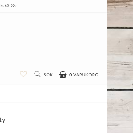
kt 65-99:-
0
VARUKORG
SÖK
ty