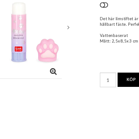
Lägg till i 
Det här limstiftet ä
hållbart fäste. Per
Vattenbaserat
Mått: 2,5x8,5x3 cm
KÖP