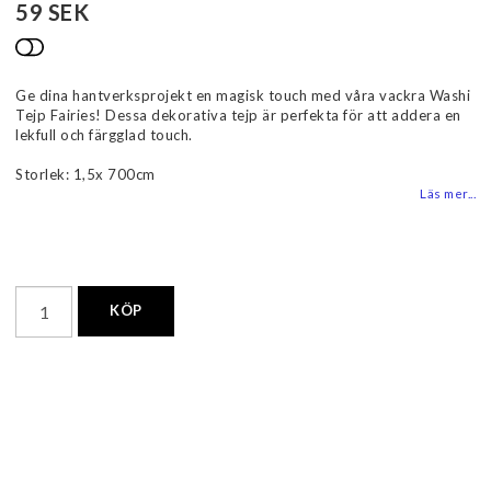
59 SEK
Lägg till i favoritlistan
Ge dina hantverksprojekt en magisk touch med våra vackra Washi
Tejp Fairies! Dessa dekorativa tejp är perfekta för att addera en
lekfull och färgglad touch.
Storlek: 1,5x 700cm
Läs mer...
KÖP