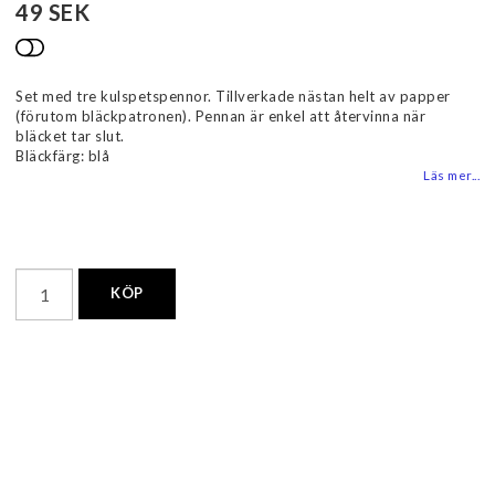
49 SEK
Lägg till i favoritlistan
Set med tre kulspetspennor. Tillverkade nästan helt av papper
(förutom bläckpatronen). Pennan är enkel att återvinna när
bläcket tar slut.
Bläckfärg: blå
Läs mer...
KÖP