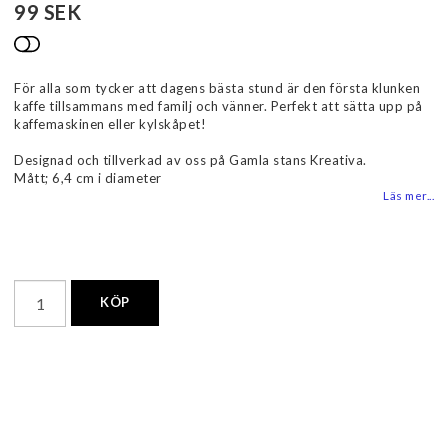
99 SEK
Lägg till i favoritlistan
För alla som tycker att dagens bästa stund är den första klunken
kaffe tillsammans med familj och vänner. Perfekt att sätta upp på
kaffemaskinen eller kylskåpet!
Designad och tillverkad av oss på Gamla stans Kreativa.
Mått; 6,4 cm i diameter
Läs mer...
KÖP