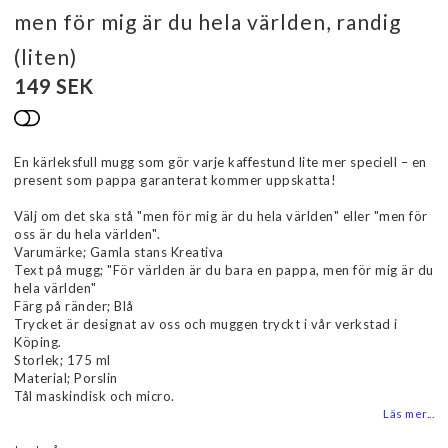
men för mig är du hela världen, randig
(liten)
149 SEK
Lägg till i favoritlistan
En kärleksfull mugg som gör varje kaffestund lite mer speciell – en
present som pappa garanterat kommer uppskatta!
Välj om det ska stå "men för mig är du hela världen" eller "men för
oss är du hela världen".
Varumärke; Gamla stans Kreativa
Text på mugg; "För världen är du bara en pappa, men för mig är du
hela världen"
Färg på ränder; Blå
Trycket är designat av oss och muggen tryckt i vår verkstad i
Köping.
Storlek; 175 ml
Material; Porslin
Tål maskindisk och micro.
Läs mer...