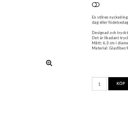
Lägg till i 
En stilren nyckelring
dag eller födelseda
Designad och tryckt
Det är likadant tryc
Mått; 6,3 cm i diame
Material: Glasfiber/
KÖP