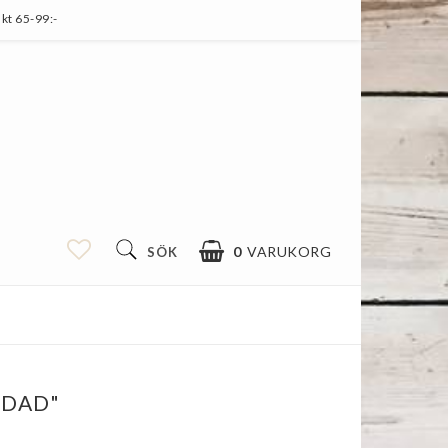
kt 65-99:-
0
VARUKORG
SÖK
DIN VARUKORG ÄR TOM
 "DAD"