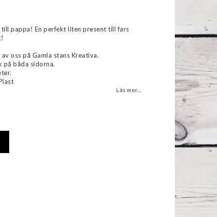
favoritlistan
 till pappa! En perfekt liten present till fars
g!
 av oss på Gamla stans Kreativa.
k på båda sidorna.
ter.
Plast
Läs mer...