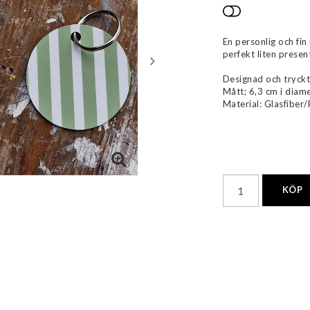
Lägg till i 
En personlig och fin
perfekt liten present
Designad och tryckt
Mått; 6,3 cm i diame
Material: Glasfiber/
KÖP