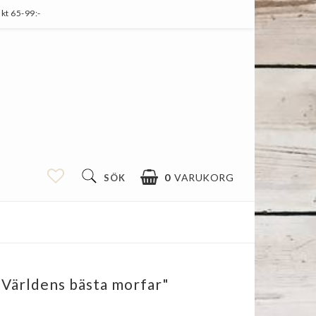
kt 65-99:-
0
VARUKORG
SÖK
"Världens bästa morfar"