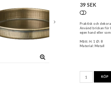
39 SEK
Lägg till i 
Praktisk och dekorat
Använd brickan för l
egen hand eller som
Mått: H: 1 Ø: 8
Material: Metall
KÖP