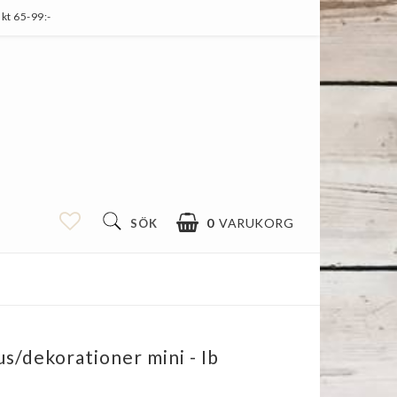
kt 65-99:-
0
VARUKORG
SÖK
jus/dekorationer mini - Ib