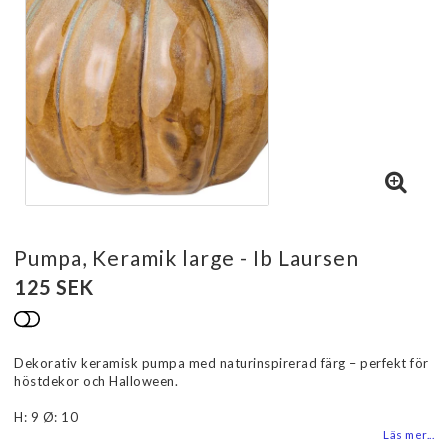
Pumpa, Keramik large - Ib Laursen
125 SEK
Lägg till i favoritlistan
Dekorativ keramisk pumpa med naturinspirerad färg – perfekt för
höstdekor och Halloween.
H: 9 Ø: 10
Läs mer...