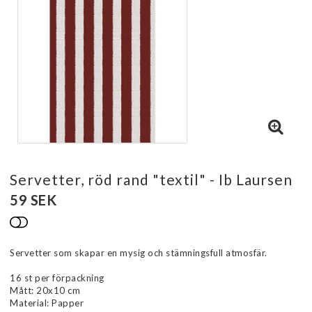
Servetter, röd rand "textil" - Ib Laursen
59 SEK
Lägg till i favoritlistan
Servetter som skapar en mysig och stämningsfull atmosfär.
16 st per förpackning
Mått: 20x10 cm
Material: Papper