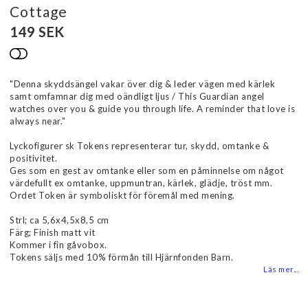
Cottage
149 SEK
Lägg till i favoritlistan
"Denna skyddsängel vakar över dig & leder vägen med kärlek
samt omfamnar dig med oändligt ljus / This Guardian angel
watches over you & guide you through life. A reminder that love is
always near."
Lyckofigurer sk Tokens representerar tur, skydd, omtanke &
positivitet.
Ges som en gest av omtanke eller som en påminnelse om något
värdefullt ex omtanke, uppmuntran, kärlek, glädje, tröst mm.
Ordet Token är symboliskt för föremål med mening.
Strl; ca 5,6x4,5x8,5 cm
Färg; Finish matt vit
Kommer i fin gåvobox.
Tokens säljs med 10% förmån till Hjärnfonden Barn.
Läs mer...