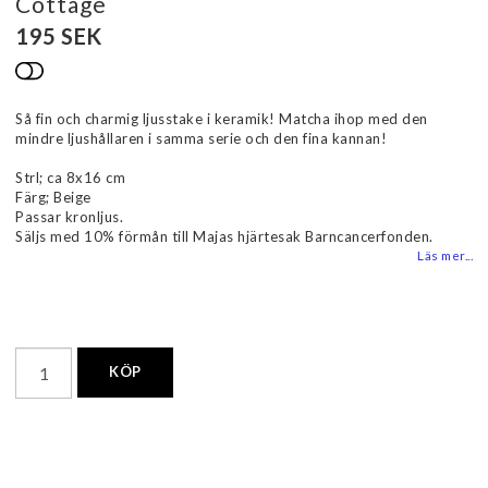
Cottage
195 SEK
Lägg till i favoritlistan
Så fin och charmig ljusstake i keramik! Matcha ihop med den
mindre ljushållaren i samma serie och den fina kannan!
Strl; ca 8x16 cm
Färg; Beige
Passar kronljus.
Säljs med 10% förmån till Majas hjärtesak Barncancerfonden.
Läs mer...
KÖP