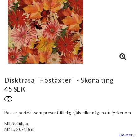
Disktrasa "Höstäxter" - Sköna ting
45 SEK
Lägg till i favoritlistan
Passar perfekt som present till dig själv eller någon du tycker om.
Miljövänliga.
Mått; 20x18cm
Läs mer...