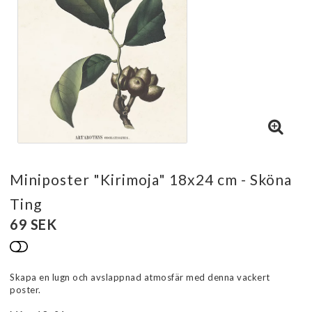
Miniposter "Kirimoja" 18x24 cm - Sköna
Ting
69 SEK
Lägg till i favoritlistan
Skapa en lugn och avslappnad atmosfär med denna vackert
poster.