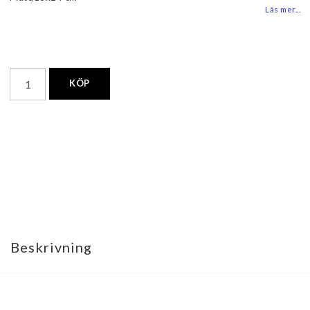
Läs mer...
KÖP
Beskrivning