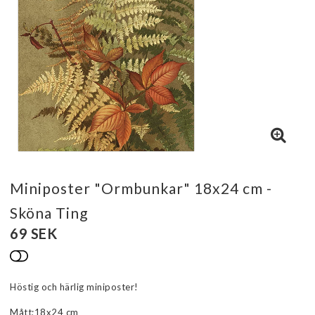
Miniposter "Ormbunkar" 18x24 cm -
Sköna Ting
69 SEK
Lägg till i favoritlistan
Höstig och härlig miniposter!
Mått;18x24 cm