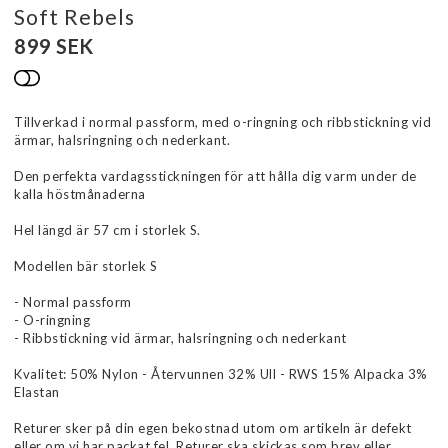
Soft Rebels
899 SEK
Lägg till i favoritlistan
Tillverkad i normal passform, med o-ringning och ribbstickning vid
ärmar, halsringning och nederkant.
Den perfekta vardagsstickningen för att hålla dig varm under de
kalla höstmånaderna
Hel längd är 57 cm i storlek S.
Modellen bär storlek S
- Normal passform
- O-ringning
- Ribbstickning vid ärmar, halsringning och nederkant
Kvalitet: 50% Nylon - Återvunnen 32% Ull - RWS 15% Alpacka 3%
Elastan
Returer sker på din egen bekostnad utom om artikeln är defekt
eller om vi har packat fel. Returer ska skickas som brev eller