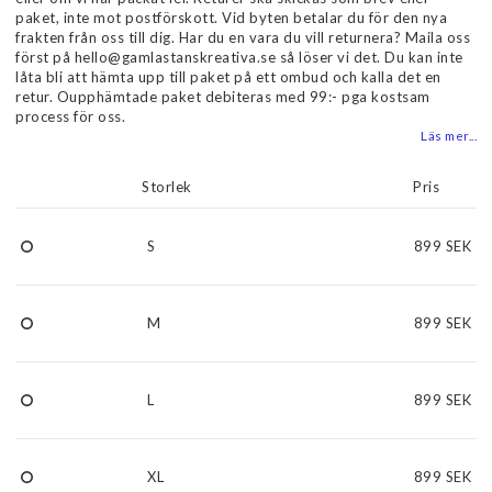
paket, inte mot postförskott. Vid byten betalar du för den nya
frakten från oss till dig. Har du en vara du vill returnera? Maila oss
först på hello@gamlastanskreativa.se så löser vi det. Du kan inte
låta bli att hämta upp till paket på ett ombud och kalla det en
retur. Oupphämtade paket debiteras med 99:- pga kostsam
process för oss.
Läs mer...
Storlek
Pris
S
899 SEK
M
899 SEK
L
899 SEK
XL
899 SEK