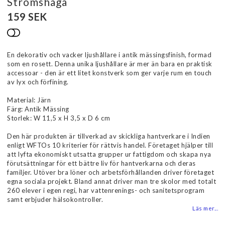
Strömshaga
159 SEK
Lägg till i favoritlistan
En dekorativ och vacker ljushållare i antik mässingsfinish, formad
som en rosett. Denna unika ljushållare är mer än bara en praktisk
accessoar - den är ett litet konstverk som ger varje rum en touch
av lyx och förfining.
Material: Järn
Färg: Antik Mässing
Storlek: W 11,5 x H 3,5 x D 6 cm
Den här produkten är tillverkad av skickliga hantverkare i Indien
enligt WFTOs 10 kriterier för rättvis handel. Företaget hjälper till
att lyfta ekonomiskt utsatta grupper ur fattigdom och skapa nya
förutsättningar för ett bättre liv för hantverkarna och deras
familjer. Utöver bra löner och arbetsförhållanden driver företaget
egna sociala projekt. Bland annat driver man tre skolor med totalt
260 elever i egen regi, har vattenrenings- och sanitetsprogram
samt erbjuder hälsokontroller.
Läs mer...