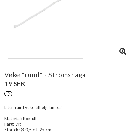
Veke "rund" - Strömshaga
19 SEK
Lägg till i favoritlistan
Liten rund veke till oljelampa!
Material: Bomull
Färg: Vit
Storlek: Ø 0,5 x L 25 cm